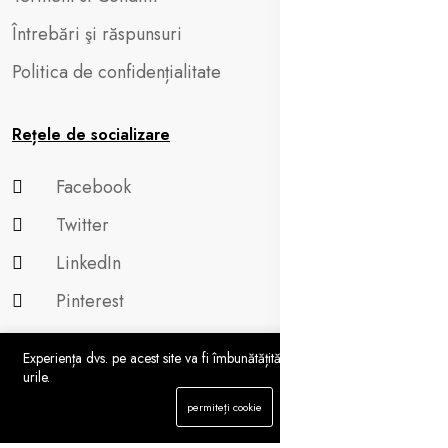
Întrebări şi răspunsuri
Politica de confidențialitate
Rețele de socializare
Facebook
Twitter
LinkedIn
Pinterest
Experiența dvs. pe acest site va fi îmbunătățită dacă permiteți cookie-
urile.
0
permiteți cookie
Acasă
Categorie
Aprecieri
Profil