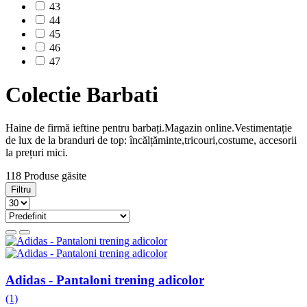
43
44
45
46
47
Colectie Barbati
Haine de firmă ieftine pentru barbați.Magazin online.Vestimentație
de lux de la branduri de top: încălțăminte,tricouri,costume, accesorii
la prețuri mici.
118 Produse găsite
Filtru
Adidas - Pantaloni trening adicolor
(1)