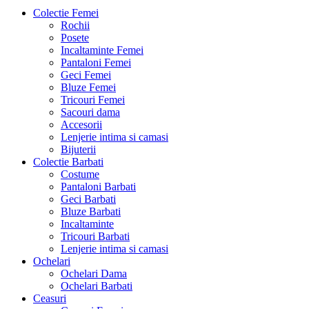
Colectie Femei
Rochii
Posete
Incaltaminte Femei
Pantaloni Femei
Geci Femei
Bluze Femei
Tricouri Femei
Sacouri dama
Accesorii
Lenjerie intima si camasi
Bijuterii
Colectie Barbati
Costume
Pantaloni Barbati
Geci Barbati
Bluze Barbati
Incaltaminte
Tricouri Barbati
Lenjerie intima si camasi
Ochelari
Ochelari Dama
Ochelari Barbati
Ceasuri