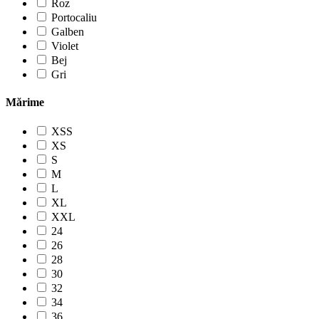
Roz
Portocaliu
Galben
Violet
Bej
Gri
Mărime
XSS
XS
S
M
L
XL
XXL
24
26
28
30
32
34
36