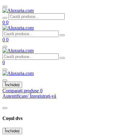
0
0
0
0
0
Închideți
Comparați produse
0
Autentificare/ Înregistrați-vă
Coșul dvs
Închideți