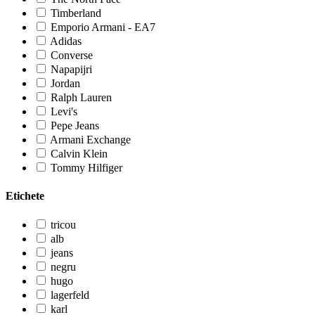
Timberland
Emporio Armani - EA7
Adidas
Converse
Napapijri
Jordan
Ralph Lauren
Levi's
Pepe Jeans
Armani Exchange
Calvin Klein
Tommy Hilfiger
Etichete
tricou
alb
jeans
negru
hugo
lagerfeld
karl