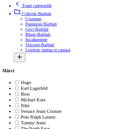
Toate categoriile
Colectie Barbati
Costume
Pantaloni Barbati
Geci Barbati
Bluze Barbati
Incaltaminte
Tricouri Barbati
Lenjerie intima si camasi
Mărci
Hugo
Karl Lagerfeld
Boss
Michael Kors
Nike
Versace Jeans Couture
Polo Ralph Lauren
Tommy Jeans
The North Face