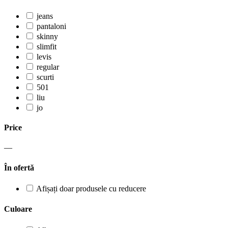
jeans
pantaloni
skinny
slimfit
levis
regular
scurti
501
liu
jo
Price
—
În ofertă
Afișați doar produsele cu reducere
Culoare