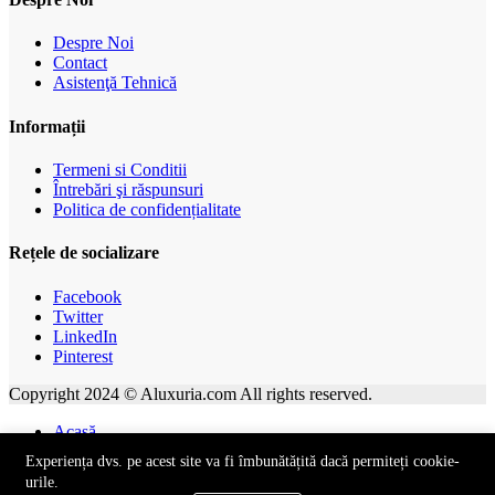
Despre Noi
Contact
Asistenţă Tehnică
Informații
Termeni si Conditii
Întrebări şi răspunsuri
Politica de confidențialitate
Rețele de socializare
Facebook
Twitter
LinkedIn
Pinterest
Copyright 2024 © Aluxuria.com All rights reserved.
Acasă
Categorie
Experiența dvs. pe acest site va fi îmbunătățită dacă permiteți cookie-
0
urile.
Aprecieri