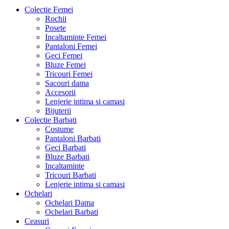
Colectie Femei
Rochii
Posete
Incaltaminte Femei
Pantaloni Femei
Geci Femei
Bluze Femei
Tricouri Femei
Sacouri dama
Accesorii
Lenjerie intima si camasi
Bijuterii
Colectie Barbati
Costume
Pantaloni Barbati
Geci Barbati
Bluze Barbati
Incaltaminte
Tricouri Barbati
Lenjerie intima si camasi
Ochelari
Ochelari Dama
Ochelari Barbati
Ceasuri