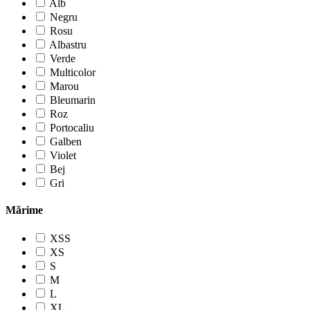
Alb
Negru
Rosu
Albastru
Verde
Multicolor
Marou
Bleumarin
Roz
Portocaliu
Galben
Violet
Bej
Gri
Mărime
XSS
XS
S
M
L
XL