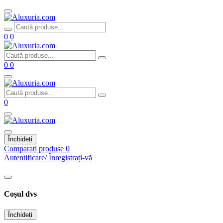
0
0
0
0
0
Închideți
Comparați produse
0
Autentificare/ Înregistrați-vă
Coșul dvs
Închideți