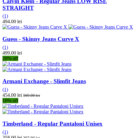
Calvin Klein - Regular Jeans LOW RISE
STRAIGHT
(1)
494.00 lei
Guess - Skinny Jeans Curve X
(1)
499.00 lei
20% off
Armani Exchange - Slimfit Jeans
(1)
454.00 lei
569.00 lei
10% off
Timberland - Regular Pantaloni Unisex
(1)
358.00 lei
397.00 lei