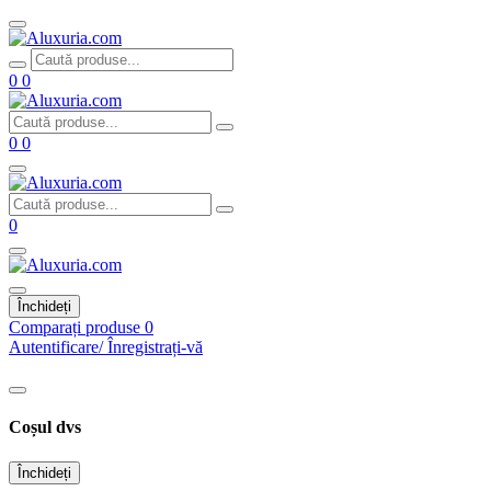
0
0
0
0
0
Închideți
Comparați produse
0
Autentificare/ Înregistrați-vă
Coșul dvs
Închideți