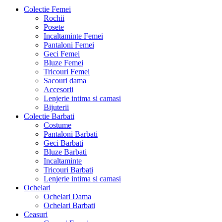
Colectie Femei
Rochii
Posete
Incaltaminte Femei
Pantaloni Femei
Geci Femei
Bluze Femei
Tricouri Femei
Sacouri dama
Accesorii
Lenjerie intima si camasi
Bijuterii
Colectie Barbati
Costume
Pantaloni Barbati
Geci Barbati
Bluze Barbati
Incaltaminte
Tricouri Barbati
Lenjerie intima si camasi
Ochelari
Ochelari Dama
Ochelari Barbati
Ceasuri