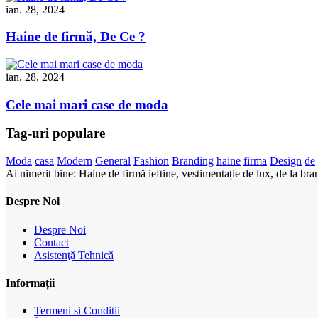
ian. 28, 2024
Haine de firmă, De Ce ?
ian. 28, 2024
Cele mai mari case de moda
Tag-uri populare
Moda
casa
Modern
General
Fashion
Branding
haine
firma
Design
de
Ai nimerit bine: Haine de firmă ieftine, vestimentație de lux, de la bran
Despre Noi
Despre Noi
Contact
Asistenţă Tehnică
Informații
Termeni si Conditii