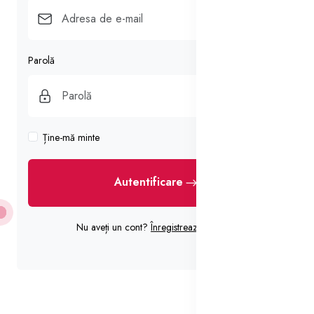
Parolă
Ține-mă minte
Ați uitat parola?
Autentificare
Nu aveți un cont?
Înregistrează-te acum