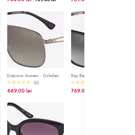
Emporio Armani - Ochelari de soare unisex EA2106
Ray-Ban - Ochelari de soare JOHN
(0)
(0)
669.00 lei
769.00 lei