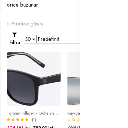
orice buzunar
5 Produse găsite
Filtru
11% off
Tommy Hilfiger - Ochelari de soare unisex
Ray-Ban - Ochelari de soare unisex 0RB1969
(1)
(0)
704.00 lei
769.00 lei
789.00 lei