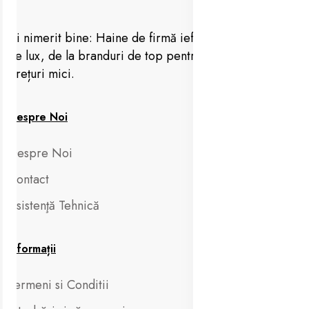
Ai nimerit bine: Haine de firmă ieftine, vestimentație
de lux, de la branduri de top pentru femei, barbați la
prețuri mici.
Despre Noi
Despre Noi
Contact
Asistenţă Tehnică
Informații
Termeni si Conditii