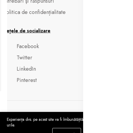
Întrebări şi răspunsuri
Politica de confidențialitate
Rețele de socializare
Facebook
Twitter
LinkedIn
Pinterest
Experiența dvs. pe acest site va fi îmbunătățită dacă permiteți cookie-
urile.
Copyright 2024 © Aluxuria.com All rights reserved.
0