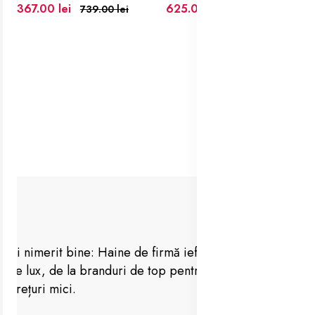
367.00 lei
625.00 lei
739.00 lei
Ai nimerit bine: Haine de firmă ieftine, vestimentație
de lux, de la branduri de top pentru femei, barbați la
prețuri mici.