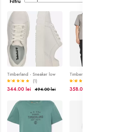
Filtru
30% off
10% off
Timberland - Sneaker low
Timberland - Regular Pantaloni Unisex
(1)
(1)
344.00 lei
358.00 lei
494.00 lei
397.00 lei